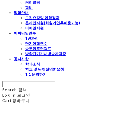
커리큘럼
학비
입학안내
모집요강및 입학절차
온라인지원(회원가입후이용가능)
이메일지원
어학당및연수
1년과정
단기어학연수
승무원훈련캠프
방학단기기내방송자격증
공지사항
학과소식
학교 및 단체설명회요청
1:1 문의하기
Search
검색
Log In
로그인
Cart
장바구니