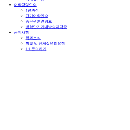
어학당및연수
1년과정
단기어학연수
승무원훈련캠프
방학단기기내방송자격증
공지사항
학과소식
학교 및 단체설명회요청
1:1 문의하기