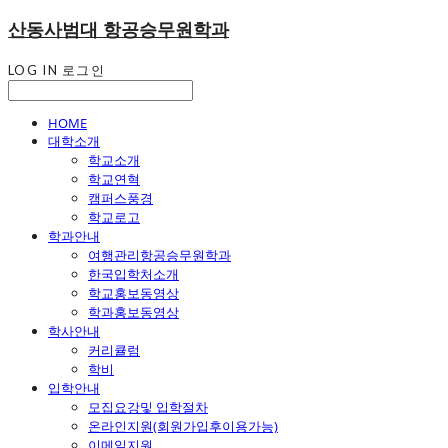
산동사범대 항공승무원학과
LOG IN
로그인
HOME
대학소개
학교소개
학교연혁
캠퍼스풍경
학교로고
학과안내
여행관리항공승무원학과
한국입학처소개
학교홍보동영상
학과홍보동영상
학사안내
커리큘럼
학비
입학안내
모집요강및 입학절차
온라인지원(회원가입후이용가능)
이메일지원