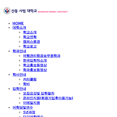
HOME
대학소개
학교소개
학교연혁
캠퍼스풍경
학교로고
학과안내
여행관리항공승무원학과
한국입학처소개
학교홍보동영상
학과홍보동영상
학사안내
커리큘럼
학비
입학안내
모집요강및 입학절차
온라인지원(회원가입후이용가능)
이메일지원
어학당및연수
1년과정
단기어학연수