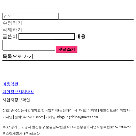
수정하기
삭제하기
글쓴이
내용
댓글 쓰기
목록으로 가기
이용약관
개인정보처리방침
사업자정보확인
상호: 중국산동사범대학교 한국입학처(씽씽차이나) | 대표: 이지연 | 개인정보관리책임자:
이지연 | 전화: 02-6401-8226 | 이메일: xingxingchina@naver.com
주소: 경기도 고양시 일산동구 문봉길62번길 43-42(문봉동) | 사업자등록번호:
676500253
|
호스팅제공자: (주)식스샵