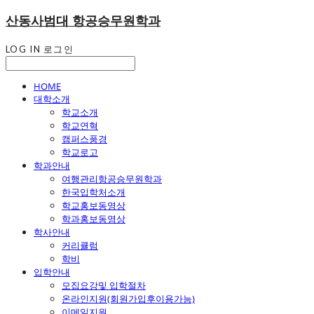
산동사범대 항공승무원학과
LOG IN
로그인
HOME
대학소개
학교소개
학교연혁
캠퍼스풍경
학교로고
학과안내
여행관리항공승무원학과
한국입학처소개
학교홍보동영상
학과홍보동영상
학사안내
커리큘럼
학비
입학안내
모집요강및 입학절차
온라인지원(회원가입후이용가능)
이메일지원