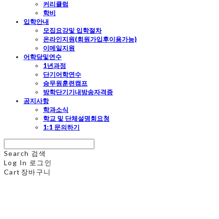
커리큘럼
학비
입학안내
모집요강및 입학절차
온라인지원(회원가입후이용가능)
이메일지원
어학당및연수
1년과정
단기어학연수
승무원훈련캠프
방학단기기내방송자격증
공지사항
학과소식
학교 및 단체설명회요청
1:1 문의하기
Search
검색
Log In
로그인
Cart
장바구니