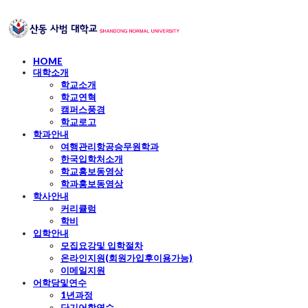
HOME
대학소개
학교소개
학교연혁
캠퍼스풍경
학교로고
학과안내
여행관리항공승무원학과
한국입학처소개
학교홍보동영상
학과홍보동영상
학사안내
커리큘럼
학비
입학안내
모집요강및 입학절차
온라인지원(회원가입후이용가능)
이메일지원
어학당및연수
1년과정
단기어학연수