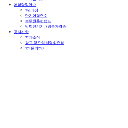
어학당및연수
1년과정
단기어학연수
승무원훈련캠프
방학단기기내방송자격증
공지사항
학과소식
학교 및 단체설명회요청
1:1 문의하기