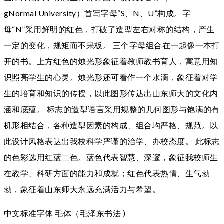
gNormal University）首写字母“S、N、U”构成。字
母“N”采用鲜明的红色，打破了造型左右对称的结构，产生
一定的变化，规矩而不呆板。 三个字母组合在一起像一本打
开的书。上方红色的烛光形象征着教师教书育人，寓意用知
识照亮学生的心灵。烛光形还可看作一个水滴，象征着对学
生的培育和知识的传授，以此图形传达出山东师大的文化内
涵和底蕴。 标志的造型语言采用规整的几何图形与饱满的有
机形相结合，各种造型因素的构成、组合均严格、规范。以
此设计风格表达出我校科学严谨的治学、办校态度。 此标志
的色彩选用红蓝二色。蓝色代表智慧、深邃，象征我校师生
在教学、科研方面的能力和成就；红色代表热情、生气勃
勃，象征着山东师大永远充满活力与希望。
中文标准字体 毛体（毛泽东书法 )