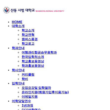
HOME
대학소개
학교소개
학교연혁
캠퍼스풍경
학교로고
학과안내
여행관리항공승무원학과
한국입학처소개
학교홍보동영상
학과홍보동영상
학사안내
커리큘럼
학비
입학안내
모집요강및 입학절차
온라인지원(회원가입후이용가능)
이메일지원
어학당및연수
1년과정
단기어학연수