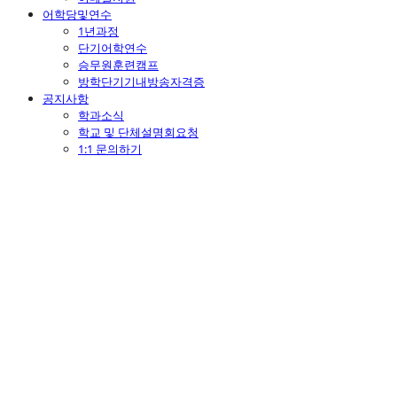
어학당및연수
1년과정
단기어학연수
승무원훈련캠프
방학단기기내방송자격증
공지사항
학과소식
학교 및 단체설명회요청
1:1 문의하기