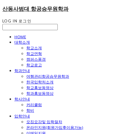
산동사범대 항공승무원학과
LOG IN
로그인
HOME
대학소개
학교소개
학교연혁
캠퍼스풍경
학교로고
학과안내
여행관리항공승무원학과
한국입학처소개
학교홍보동영상
학과홍보동영상
학사안내
커리큘럼
학비
입학안내
모집요강및 입학절차
온라인지원(회원가입후이용가능)
이메일지원