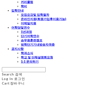
커리큘럼
학비
입학안내
모집요강및 입학절차
온라인지원(회원가입후이용가능)
이메일지원
어학당및연수
1년과정
단기어학연수
승무원훈련캠프
방학단기기내방송자격증
공지사항
학과소식
학교 및 단체설명회요청
1:1 문의하기
Search
검색
Log In
로그인
Cart
장바구니